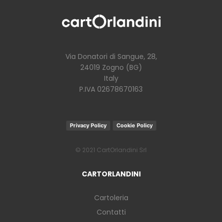
Via Donatori di Sangue, 28,
24019 Zogno (BG)
Italy
P.IVA 02678670163
Privacy Policy
Cookie Policy
© 2021 CartOrlandini Srl
CARTORLANDINI
Cartoleria
Contatti